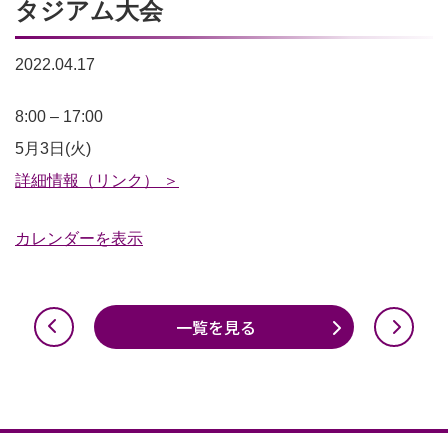
タジアム大会
2022.04.17
Runbike
8:00
–
17:00
Academy
5月3日(火)
杯
詳細情報（リンク） ＞
第
カレンダーを表示
7
回
サ
一覧を見る
ン
ガ
ス
タ