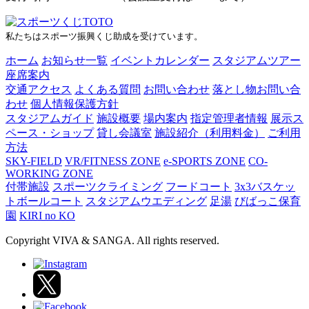
私たちはスポーツ振興くじ助成を受けています。
ホーム
お知らせ一覧
イベントカレンダー
スタジアムツアー
座席案内
交通アクセス
よくある質問
お問い合わせ
落とし物お問い合
わせ
個人情報保護方針
スタジアムガイド
施設概要
場内案内
指定管理者情報
展示ス
ペース・ショップ
貸し会議室
施設紹介（利用料金）
ご利用
方法
SKY-FIELD
VR/FITNESS ZONE
e-SPORTS ZONE
CO-
WORKING ZONE
付帯施設
スポーツクライミング
フードコート
3x3バスケッ
トボールコート
スタジアムウエディング
足湯
びばっこ保育
園
KIRI no KO
Copyright VIVA & SANGA. All rights reserved.