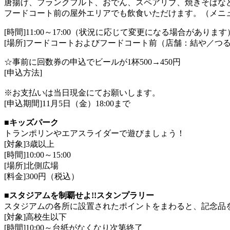
唐揚げ、フランクフルト、おでん、スペアリブ、焼きそばな
フードコート前の屋外エリアでも飲食いただけます。（メニ
[時間]11:00～17:00（状況に応じて変更になる場合があります
[場所]フードコートおよびフードコート前（店舗：結や／つ
☆事前に回数券の申込でビールが1杯500→450円
[申込方法]
※お支払いは当日現金にてお願いします。
[申込期間]11月5日（金）18:00まで
■キッズパーク
トランポリンやエアスライダーで遊びましょう！
[対象]3歳以上
[時間]10:00～15:00
[場所]北側広場
[料金]300円（税込）
■スタジアムを制覇せよ!!スタンプラリー
スタジアムの各所に設置されたポイントをまわると、記念品
[対象]高校生以下
[時間]10:00～台紙がなくなり次第終了