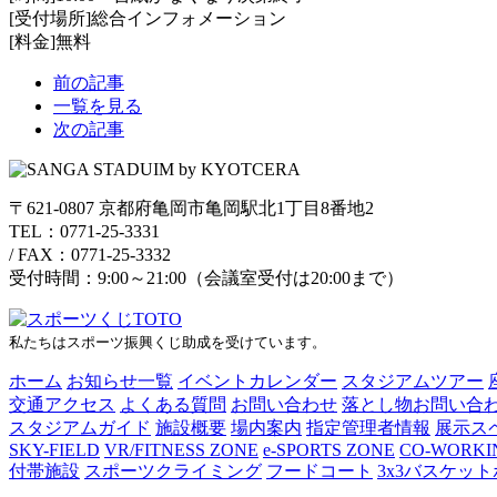
[受付場所]総合インフォメーション
[料金]無料
前の記事
一覧を見る
次の記事
〒621-0807 京都府亀岡市亀岡駅北1丁目8番地2
TEL：0771-25-3331
/
FAX：0771-25-3332
受付時間：9:00～21:00（会議室受付は20:00まで）
私たちはスポーツ振興くじ助成を受けています。
ホーム
お知らせ一覧
イベントカレンダー
スタジアムツアー
交通アクセス
よくある質問
お問い合わせ
落とし物お問い合
スタジアムガイド
施設概要
場内案内
指定管理者情報
展示ス
SKY-FIELD
VR/FITNESS ZONE
e-SPORTS ZONE
CO-WORKI
付帯施設
スポーツクライミング
フードコート
3x3バスケッ