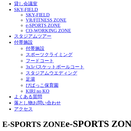
貸し会議室
SKY-FIELD
SKY-FIELD
VR/FITNESS ZONE
e-SPORTS ZONE
CO-WORKING ZONE
スタジアムツアー
付帯施設
付帯施設
スポーツクライミング
フードコート
3x3バスケットボールコート
スタジアムウエディング
足湯
びばっこ保育園
KIRI no KO
よくある質問
落とし物お問い合わせ
アクセス
e-SPORTS ZO
E-SPORTS ZONE