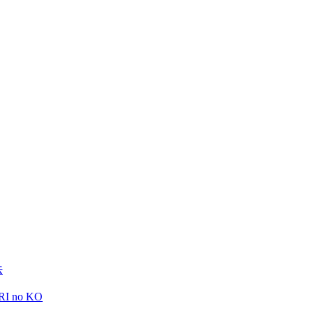
法
RI no KO