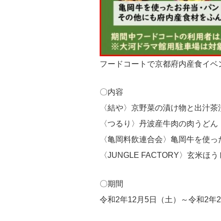
フードコートで京都府内産食イベ
〇内容
〈結や〉京野菜の漬け物と出汁茶
〈つるり〉丹波産牛肉の肉うどん
〈亀岡料飲連合会〉亀岡牛を使っ
〈JUNGLE FACTORY〉玄米
〇期間
令和2年12月5日（土）～令和2年