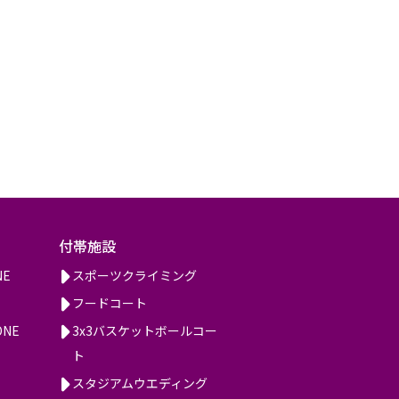
付帯施設
NE
スポーツクライミング
フードコート
ONE
3x3バスケットボールコー
ト
スタジアムウエディング