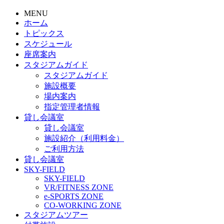
MENU
ホーム
トピックス
スケジュール
座席案内
スタジアムガイド
スタジアムガイド
施設概要
場内案内
指定管理者情報
貸し会議室
貸し会議室
施設紹介（利用料金）
ご利用方法
貸し会議室
SKY-FIELD
SKY-FIELD
VR/FITNESS ZONE
e-SPORTS ZONE
CO-WORKING ZONE
スタジアムツアー