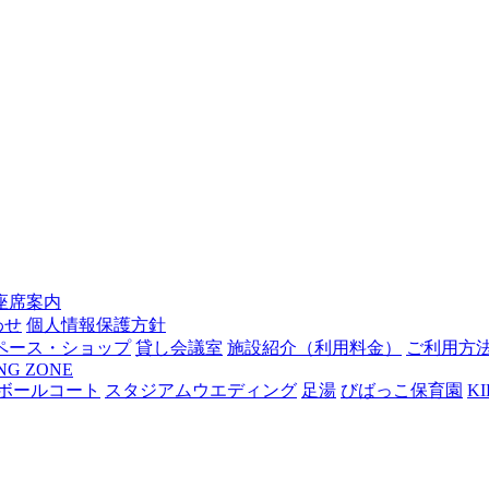
座席案内
わせ
個人情報保護方針
ペース・ショップ
貸し会議室
施設紹介（利用料金）
ご利用方
NG ZONE
トボールコート
スタジアムウエディング
足湯
びばっこ保育園
KI