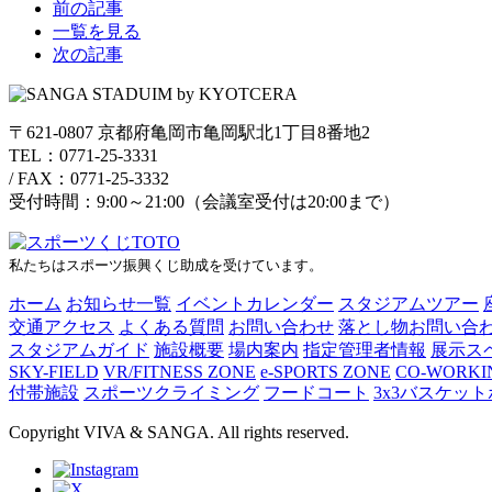
前の記事
一覧を見る
次の記事
〒621-0807 京都府亀岡市亀岡駅北1丁目8番地2
TEL：0771-25-3331
/
FAX：0771-25-3332
受付時間：9:00～21:00（会議室受付は20:00まで）
私たちはスポーツ振興くじ助成を受けています。
ホーム
お知らせ一覧
イベントカレンダー
スタジアムツアー
交通アクセス
よくある質問
お問い合わせ
落とし物お問い合
スタジアムガイド
施設概要
場内案内
指定管理者情報
展示ス
SKY-FIELD
VR/FITNESS ZONE
e-SPORTS ZONE
CO-WORKI
付帯施設
スポーツクライミング
フードコート
3x3バスケッ
Copyright VIVA & SANGA. All rights reserved.