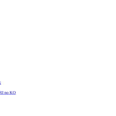
法
RI no KO