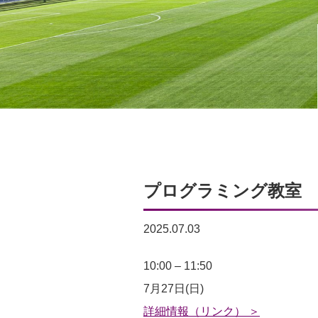
プログラミング教室 10:
2025.07.03
プ
10:00
–
11:50
ロ
7月27日(日)
グ
詳細情報（リンク） ＞