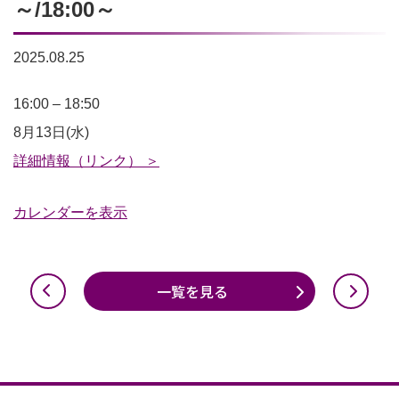
～/18:00～
2025.08.25
プ
16:00
–
18:50
ロ
8月13日(水)
グ
詳細情報（リンク） ＞
ラ
カレンダーを表示
ミ
ン
グ
一覧を見る
教
室
16:00
～/17:00