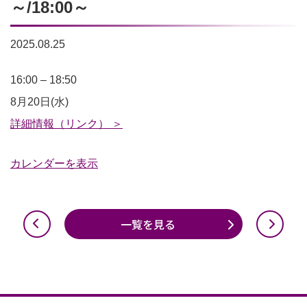
～/18:00～
2025.08.25
プ
16:00
–
18:50
ロ
8月20日(水)
グ
詳細情報（リンク） ＞
ラ
カレンダーを表示
ミ
ン
グ
一覧を見る
教
室
16:00
～/17:00