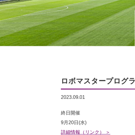
ロボマスタープログラミン
2023.09.01
ロ
終日開催
ボ
9月20日(水)
マ
詳細情報（リンク） ＞