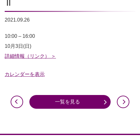
Ⅱ
2021.09.26
Made
10:00
–
16:00
in
10月3日(日)
京
詳細情報（リンク） ＞
都
カレンダーを表示
フ
ェ
ス
一覧を見る
タ
IN
KAMEOKA
Ⅱ