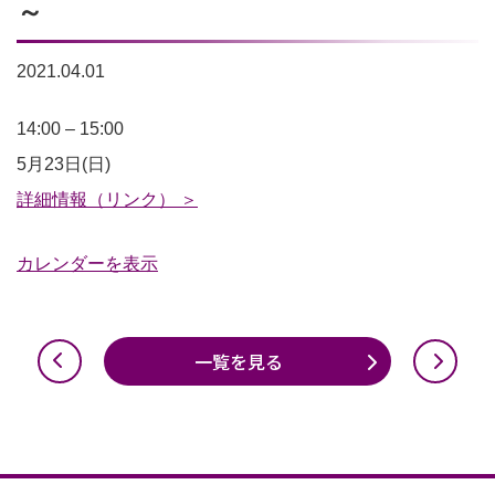
～
2021.04.01
【中
14:00
–
15:00
止】
5月23日(日)
ス
詳細情報（リンク） ＞
タ
カレンダーを表示
ジ
ア
ム
一覧を見る
ツ
ア
ー
14：